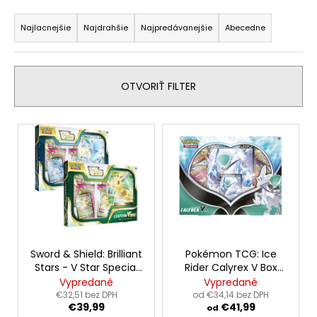
R
á
a
Najlacnejšie
Najdrahšie
Najpredávanejšie
Abecedne
j
d
s
e
ť
n
OTVORIŤ FILTER
?
i
e
V
p
ý
r
p
HĽADAŤ
o
i
d
s
u
p
O
k
r
d
t
o
Sword & Shield: Brilliant
Pokémon TCG: Ice
p
o
Stars - V Star Special
Rider Calyrex V Box
o
d
Collection
and Pokémon TCG:
Vypredané
Vypredané
v
r
u
Shadow Rider Calyrex
€32,51 bez DPH
od €34,14 bez DPH
ú
€39,99
€41,99
V Box
k
od