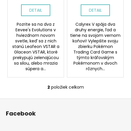
č
t
a
DETAIL
DETAIL
o
m
e
v
Pozrite sa na dva z
Calyrex V spája dva
Eevee's Evolutions v
druhy energie, ľad a
hviezdnom novom
tiene na svojom vernom
VELIKÁN
svetle, keď sa z nich
koňovi! Vylepšite svoju
1
stanú Leafeon VSTAR a
zbierku Pokémon
SADA
ORTOPEDICKÝCH
Glaceon VSTAR, ktoré
Trading Card Game s
PODLÁH
prekypujú zelenajúcou
týmto kráľovským
FAREBNÁ
sa silou, alebo mrazia
Pokémonom v dvoch
súpera a...
rôznych...
€117,55
2
položiek celkom
O
v
Z
l
á
á
Facebook
d
p
a
ä
c