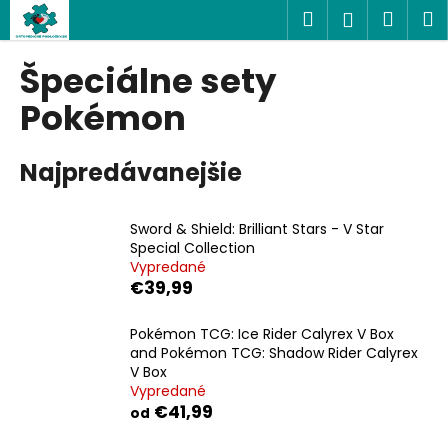
K
Prejsť
Hľadať
Náku
M
Prihlásen
na
o
obsah
Späť
Späť
košík
š
Špeciálne sety
í
Č
Pokémon
k
o
p
Najpredávanejšie
o
t
Sword & Shield: Brilliant Stars - V Star
r
Special Collection
e
Vypredané
b
€39,99
u
Pokémon TCG: Ice Rider Calyrex V Box
j
and Pokémon TCG: Shadow Rider Calyrex
e
V Box
t
Vypredané
€41,99
od
e
n