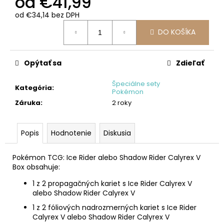
od
€41,99
od
€34,14
bez DPH
Jednotková
DO KOŠÍKA
cena:
Opýtať sa
Zdieľať
Špeciálne sety
Kategória
:
Pokémon
Záruka
:
2 roky
Popis
Hodnotenie
Diskusia
Pokémon TCG: Ice Rider alebo Shadow Rider Calyrex V
Box obsahuje:
1 z 2 propagačných kariet s Ice Rider Calyrex V
alebo Shadow Rider Calyrex V
1 z 2 fóliových nadrozmerných kariet s Ice Rider
Calyrex V alebo Shadow Rider Calyrex V