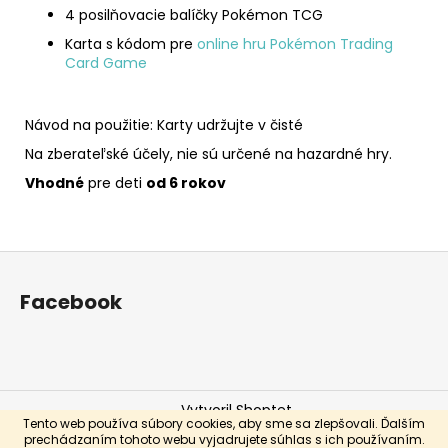
4 posilňovacie balíčky Pokémon TCG
Karta s kódom pre
online hru Pokémon Trading
Card Game
Návod na použitie: Karty udržujte v čisté
Na zberateľské účely, nie sú určené na hazardné hry.
Vhodné
pre deti
od 6 rokov
Z
á
Facebook
p
ä
t
i
Vytvoril Shoptet
e
Tento web používa súbory cookies, aby sme sa zlepšovali. Ďalším
Copyright 2026
Ortopedické podložky.sk
. Všetky práva
prechádzaním tohoto webu vyjadrujete súhlas s ich používaním.