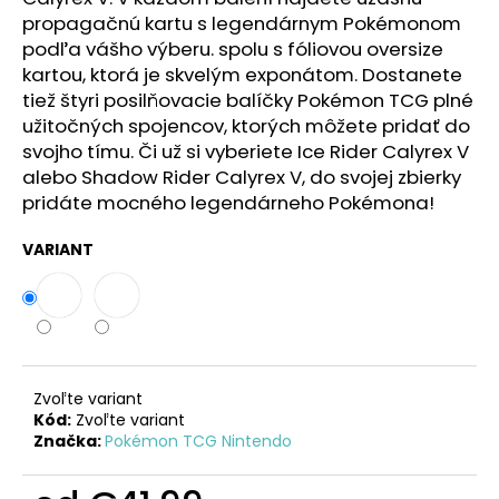
č
propagačnú kartu s legendárnym Pokémonom
a
podľa vášho výberu. spolu s fóliovou oversize
m
kartou, ktorá je skvelým exponátom.
Dostanete
e
tiež štyri posilňovacie balíčky Pokémon TCG plné
užitočných spojencov, ktorých môžete pridať do
MAGNETICKÁ
svojho tímu.
Či už si vyberiete Ice Rider Calyrex V
STAVEBNICA
alebo Shadow Rider Calyrex V, do svojej zbierky
CLEAR
COLORS
pridáte mocného legendárneho Pokémona!
-
JASNÉ
VARIANT
FARBY
32DIELNY
SET
€64,50
Zvoľte variant
Kód:
Zvoľte variant
Značka:
Pokémon TCG Nintendo