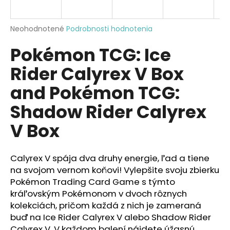
á
j
Priemerné
Neohodnotené
Podrobnosti hodnotenia
s
hodnotenie
Pokémon TCG: Ice
produktu
ť
je
?
Rider Calyrex V Box
0,0
z
and Pokémon TCG:
5
hviezdičiek.
Shadow Rider Calyrex
HĽADAŤ
V Box
Calyrex V spája dva druhy energie, ľad a tiene
O
na svojom vernom koňovi!
Vylepšite svoju zbierku
d
Pokémon Trading Card Game s týmto
p
kráľovským Pokémonom v dvoch rôznych
o
kolekciách, pričom každá z nich je zameraná
r
buď na Ice Rider Calyrex V alebo Shadow Rider
ú
Calyrex V. V každom balení nájdete úžasnú