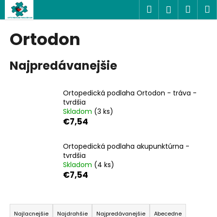
K
Prejsť
Hľadať
Náku
M
Prihlásen
na
o
obsah
Späť
Späť
košík
š
Ortodon
í
Č
k
Najpredávanejšie
o
p
o
Ortopedická podlaha Ortodon - tráva -
t
tvrdšia
Skladom
(3 ks)
r
€7,54
e
b
Ortopedická podlaha akupunktúrna -
u
tvrdšia
j
Skladom
(4 ks)
€7,54
e
t
R
e
a
n
Najlacnejšie
Najdrahšie
Najpredávanejšie
Abecedne