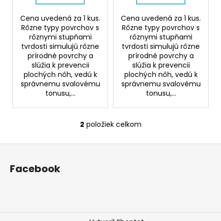
č
v
a
Cena uvedená za 1 kus.
Cena uvedená za 1 kus.
m
Rôzne typy povrchov s
Rôzne typy povrchov s
e
rôznymi stupňami
rôznymi stupňami
tvrdosti simulujú rôzne
tvrdosti simulujú rôzne
prírodné povrchy a
prírodné povrchy a
MEDIUM
slúžia k prevencii
slúžia k prevencii
1
plochých nôh, vedú k
plochých nôh, vedú k
SADA
správnemu svalovému
správnemu svalovému
ORTOPEDICKÝCH
tonusu,...
tonusu,...
PODLÁH
FAREBNÁ
€73,90
2
položiek celkom
O
v
Z
l
á
á
Facebook
d
p
a
ä
c
t
i
i
e