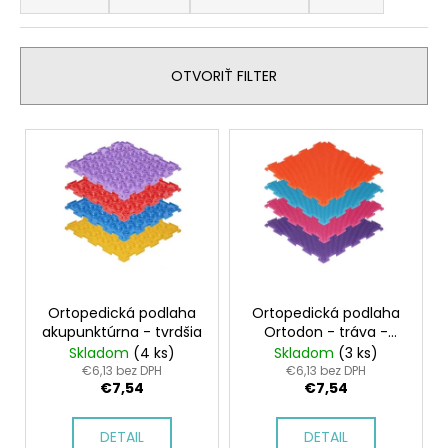
d
á
e
j
n
s
OTVORIŤ FILTER
i
ť
e
?
V
p
ý
r
p
o
i
d
HĽADAŤ
s
u
p
k
r
t
o
Ortopedická podlaha
Ortopedická podlaha
O
o
akupunktúrna - tvrdšia
Ortodon - tráva -
d
d
tvrdšia
Skladom
(4 ks)
Skladom
(3 ks)
v
p
u
€6,13 bez DPH
€6,13 bez DPH
o
€7,54
€7,54
k
r
t
ú
DETAIL
DETAIL
o