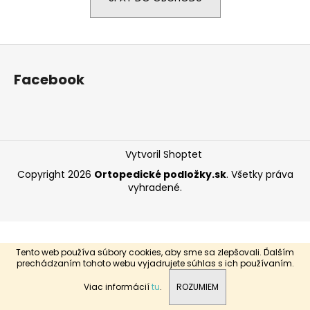
á
j
Z
s
á
ť
Facebook
p
?
ä
t
i
Vytvoril Shoptet
e
HĽADAŤ
Copyright 2026
Ortopedické podložky.sk
. Všetky práva
vyhradené.
O
d
p
Tento web používa súbory cookies, aby sme sa zlepšovali. Ďalším
o
prechádzaním tohoto webu vyjadrujete súhlas s ich používaním.
r
Viac informácií
tu
.
ROZUMIEM
ú