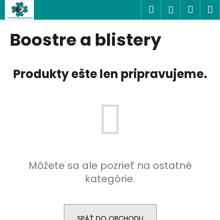
K
Prejsť
Hľadať
Náku
M
Prihlásen
na
o
obsah
Späť
Späť
košík
š
Boostre a blistery
í
Č
k
o
Produkty ešte len pripravujeme.
p
o
t
r
e
b
u
Môžete sa ale pozrieť na ostatné
j
kategórie.
e
t
e
n
SPÄŤ DO OBCHODU