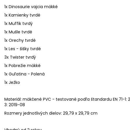
1x Dinosaurie vajcia mäkké
1x Kamienky tvrdé
1x Muffik tvrdý
1x Mušle tvrdé
1x Orechy tvrdé
1x Les - šišky tvrdé
3x Twister tvrdý
1x Pobrežie mäkké
1x Guľatina - Polená
1x Ježko
Materiál: mäkčené PVC - testované podľa štandardu EN 71-1: 2014
3: 2019-08
Rozmery jednotlivých dielov: 29,79 x 29,79 cm
Vhodný od 2 rokov.