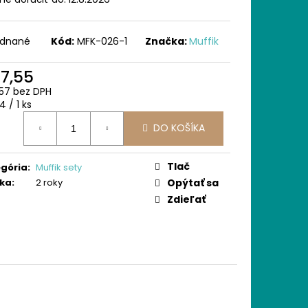
 ORTOPEDICKÝCH
JMENŠÍCH
ednané
Kód:
MFK-026-1
Značka:
Muffik
17,55
57 bez DPH
otková
 / 1 ks
:
DO KOŠÍKA
Tlač
gória
:
Muffik sety
ka
:
2 roky
Opýtať sa
Zdieľať