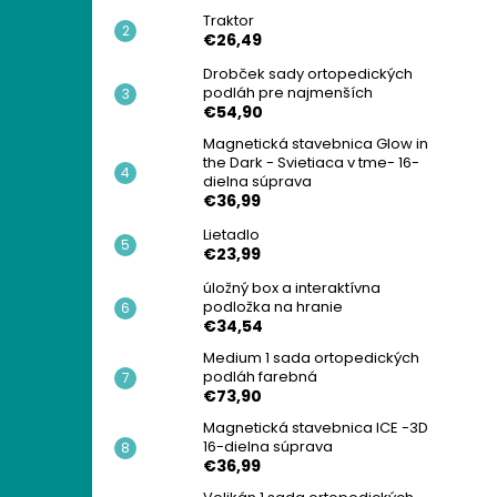
Traktor
€26,49
Drobček sady ortopedických
podláh pre najmenších
€54,90
Magnetická stavebnica Glow in
the Dark - Svietiaca v tme- 16-
dielna súprava
€36,99
Lietadlo
€23,99
úložný box a interaktívna
podložka na hranie
€34,54
Medium 1 sada ortopedických
podláh farebná
€73,90
Magnetická stavebnica ICE -3D
16-dielna súprava
€36,99