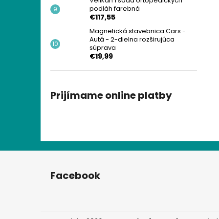
Velikán 1 sada ortopedických
podláh farebná
€117,55
Magnetická stavebnica Cars -
Autá - 2-dielna rozširujúca
súprava
€19,99
Prijímame online platby
Z
á
Facebook
p
ä
t