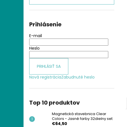
MAGNETICKÁ STAVEBNICA CLEAR
COLORS - JASNÉ FARBY 32DIELNY SET
€64,50
Prihlásenie
E-mail
Heslo
PRIHLÁSIŤ SA
Nová registrácia
Zabudnuté heslo
Top 10 produktov
Magnetická stavebnica Clear
Colors - Jasné farby 32dielny set
€64,50