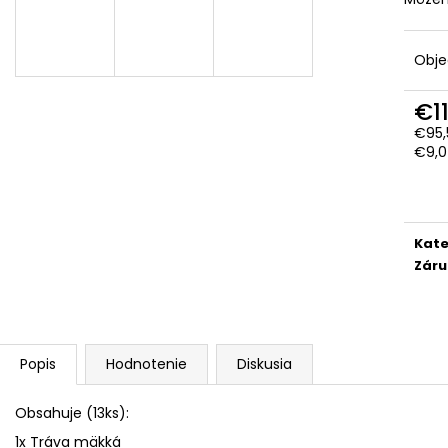
TRAKTOR
DROBČEK SADY
PODLÁH PRE NA
€26,49
€54,90
Obj
€1
€95,
Jedn
€9,04
cena
Kate
Záru
Popis
Hodnotenie
Diskusia
Obsahuje (13ks):
1x Tráva mäkká