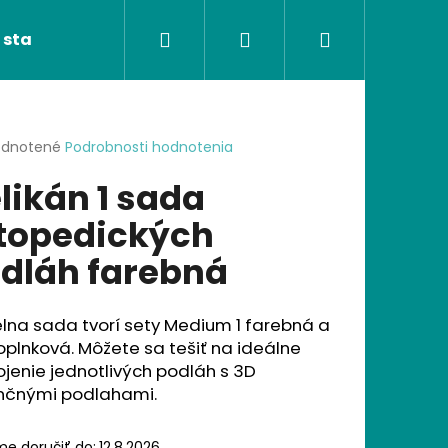
Hľadať
Prihlásenie
Nákupný
 stavebnice
Ortopedické podložky
Poké
košík
erné
dnotené
Podrobnosti hodnotenia
tenie
likán 1 sada
ktu
topedických
dláh farebná
ičiek.
elna sada tvorí sety Medium 1 farebná a
plnková. Môžete sa tešiť na ideálne
jenie jednotlivých podláh s 3D
Nasledujúce
nčnými podlahami.
e doručiť do:
12.8.2026