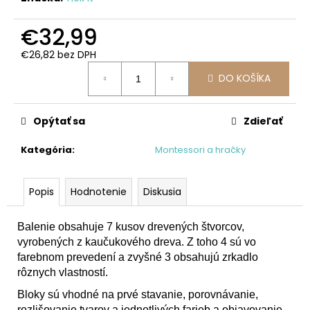
č
a
€32,99
m
e
€26,82 bez DPH
Jednotková
DO KOŠÍKA
cena:
TRAKTOR
€26,49
Opýtať sa
Zdieľať
Kategória
:
Montessori a hračky
Popis
Hodnotenie
Diskusia
Balenie obsahuje 7 kusov drevených štvorcov,
vyrobených z kaučukového dreva. Z toho 4 sú vo
farebnom prevedení a zvyšné 3 obsahujú zrkadlo
rôznych vlastností.
Bloky sú vhodné na prvé stavanie, porovnávanie,
rozlišovanie tvarov a jednotlivých farieb a objavovanie