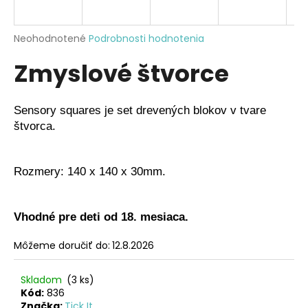
á
j
Priemerné
Neohodnotené
Podrobnosti hodnotenia
s
hodnotenie
Zmyslové štvorce
produktu
ť
je
?
0,0
z
Sensory squares je set drevených blokov v tvare
5
štvorca.
hviezdičiek.
HĽADAŤ
Rozmery: 140 x 140 x 30mm.
O
Vhodné pre deti od 18. mesiaca.
d
Môžeme doručiť do:
12.8.2026
p
o
r
Skladom
(3 ks)
ú
Kód:
836
Značka:
Tick It