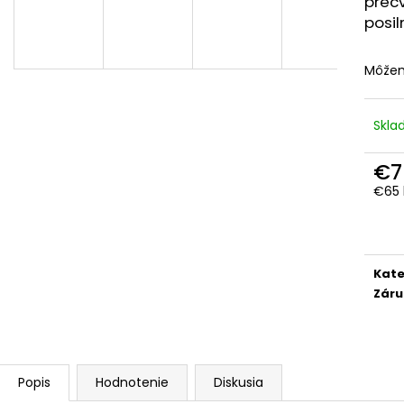
precv
TRAKTOR
DROBČEK SADY
PODLÁH PRE NA
posil
€26,49
€54,90
Môžem
Skl
€7
€65 
Jedn
cena
Kate
Záru
Popis
Hodnotenie
Diskusia