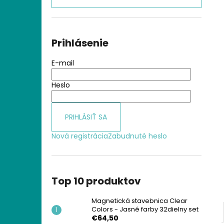
MAGNETICKÁ STAVEBNICA CLEAR
COLORS - JASNÉ FARBY 32DIELNY SET
€64,50
Prihlásenie
E-mail
Heslo
PRIHLÁSIŤ SA
Nová registrácia
Zabudnuté heslo
Top 10 produktov
Magnetická stavebnica Clear
Colors - Jasné farby 32dielny set
€64,50