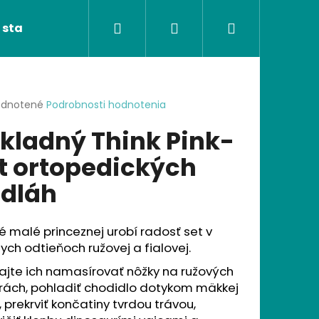
Hľadať
Prihlásenie
Nákupný
 stavebnice
Ortopedické podložky
Poké
košík
erné
dnotené
Podrobnosti hodnotenia
tenie
kladný Think Pink-
ktu
t ortopedických
dláh
ičiek.
 malé princeznej urobí radosť set v
ych odtieňoch ružovej a fialovej.
ajte ich namasírovať nôžky na ružových
Nasledujúce
úrách, pohladiť chodidlo dotykom mäkkej
, prekrviť končatiny tvrdou trávou,