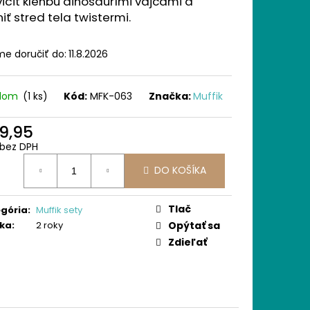
ičiť klenbu dinosaurími vajcami a
 ORTOPEDICKÝCH
JMENŠÍCH
niť stred tela twistermi.
e doručiť do:
11.8.2026
adom
(1 ks)
Kód:
MFK-063
Značka:
Muffik
9,95
bez DPH
otková
DO KOŠÍKA
:
Tlač
gória
:
Muffik sety
ka
:
2 roky
Opýtať sa
Zdieľať