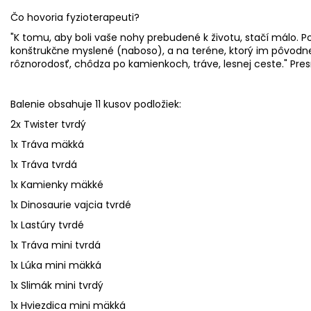
Čo hovoria fyzioterapeuti?
"K tomu, aby boli vaše nohy prebudené k životu, stačí málo. Po
konštrukčne myslené (naboso), a na teréne, ktorý im pôvodne
rôznorodosť, chôdza po kamienkoch, tráve, lesnej ceste.
" Pre
Balenie obsahuje 11 kusov podložiek:
2x Twister tvrdý
1x Tráva mäkká
1x Tráva tvrdá
1x Kamienky mäkké
1x Dinosaurie vajcia tvrdé
1x Lastúry tvrdé
1x Tráva mini tvrdá
1x Lúka mini mäkká
1x Slimák mini tvrdý
1x Hviezdica mini mäkká