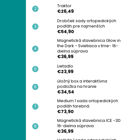
Traktor
€26,49
Drobček sady ortopedických
podláh pre najmenších
€54,90
Magnetická stavebnica Glow in
the Dark - Svietiaca v tme- 16-
dielna súprava
€36,99
Lietadlo
€23,99
úložný box a interaktívna
podložka na hranie
€34,54
Medium 1 sada ortopedických
podláh farebná
€73,90
Magnetická stavebnica ICE -3D
16-dielna súprava
€36,99