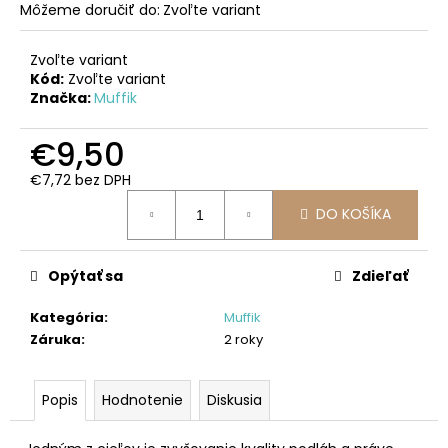
č
Môžeme doručiť do:
Zvoľte variant
a
m
Zvoľte variant
e
Kód:
Zvoľte variant
Značka:
Muffik
MAGNETICKÁ
€9,50
STAVEBNICA
ICE
-3D
€7,72 bez DPH
16-
Jednotková
DIELNA
DO KOŠÍKA
cena:
SÚPRAVA
€36,99
Opýtať sa
Zdieľať
Kategória
:
Muffik
Záruka
:
2 roky
Popis
Hodnotenie
Diskusia