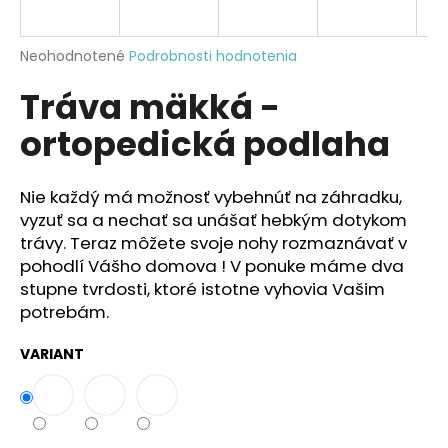
á
j
Priemerné
Neohodnotené
Podrobnosti hodnotenia
s
hodnotenie
Tráva mäkká -
produktu
ť
je
?
ortopedická podlaha
0,0
z
5
hviezdičiek.
Nie každý má možnosť vybehnúť na záhradku,
vyzuť sa a nechať sa unášať hebkým dotykom
HĽADAŤ
trávy. Teraz môžete svoje nohy rozmaznávať v
pohodlí Vášho domova ! V ponuke máme dva
stupne tvrdosti, ktoré istotne vyhovia Vašim
potrebám.
O
d
VARIANT
p
o
r
ú