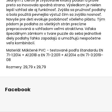
Jedným z cieľov je zvyšovanie kvality podláh a práve
preto sa inovovala spodná strana. Výsledkom je nielen
lepší vzhľad ale aj funkčnosť. Zvýšila sa pružnosť podlahy
a bola použitá pevnejšia výstuž čím sa zvýšila nosnosť.
Navyše pre deti evokuje podobnosť včelieho plástu. Tým
pádom je podlaha zo všetkých strán precízne
prepracovaná a vzhľadom veľmi atraktívna. Vďaka
špeciálnym zámkom v tvare puzzle do seba jednotlivé
diely podlahy ľahko zapadajú a umožňujú nespočetne
veľa kombinácií.
Materiál: Mäkčené PVC - testované podľa štandardu
EN
71-1:2014 + A1:2018 a EN 71-2:2011 + A1:2014
a EN 71-3:2019-
08
Rozmery: 29,79 x 29,79
Z
á
Facebook
p
ä
t