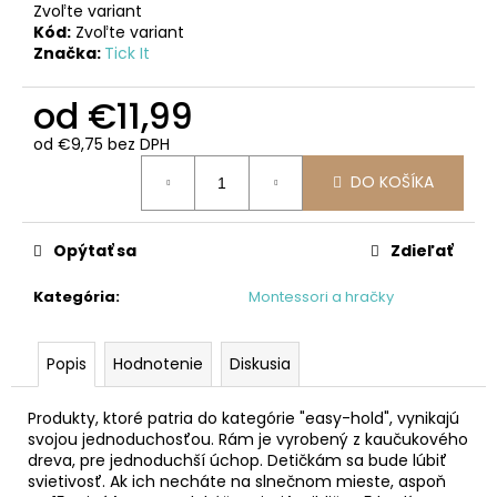
č
Zvoľte variant
a
Kód:
Zvoľte variant
m
Značka:
Tick It
e
od
€11,99
LIETADLO
od
€9,75
bez DPH
Jednotková
€23,99
DO KOŠÍKA
cena:
Opýtať sa
Zdieľať
Kategória
:
Montessori a hračky
Popis
Hodnotenie
Diskusia
Produkty, ktoré patria do kategórie "easy-hold", vynikajú
svojou jednoduchosťou. Rám je vyrobený z kaučukového
dreva, pre jednoduchší úchop. Detičkám sa bude lúbiť
svietivosť. Ak ich necháte na slnečnom mieste, aspoň