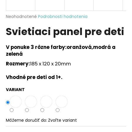
á
j
Priemerné
Neohodnotené
Podrobnosti hodnotenia
s
hodnotenie
Svietiaci panel pre deti
produktu
ť
je
?
0,0
z
V ponuke 3 rôzne farby:oranžová,modrá a
5
zelená
hviezdičiek.
Rozmery:
185 x 120 x 20mm
HĽADAŤ
Vhodné pre deti od 1+.
VARIANT
O
d
p
o
r
Môžeme doručiť do:
Zvoľte variant
ú