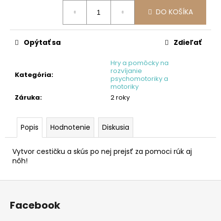
č
Jednotková
a
DO KOŠÍKA
cena:
m
e
Opýtať sa
Zdieľať
DROBČEK
Hry a pomôcky na
SADY
rozvíjanie
Kategória
:
psychomotoriky a
ORTOPEDICKÝCH
motoriky
PODLÁH
PRE
Záruka
:
2 roky
NAJMENŠÍCH
€54,90
Popis
Hodnotenie
Diskusia
Vytvor cestičku a skús po nej prejsť za pomoci rúk aj
nôh!
Z
á
Facebook
p