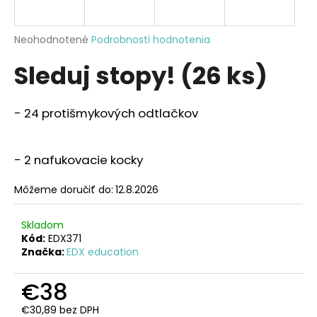
á
j
Priemerné
Neohodnotené
Podrobnosti hodnotenia
s
hodnotenie
Sleduj stopy! (26 ks)
produktu
ť
je
?
0,0
z
- 24 protišmykových odtlačkov
5
hviezdičiek.
- 2 nafukovacie kocky
HĽADAŤ
Môžeme doručiť do:
12.8.2026
O
Skladom
Kód:
EDX371
d
Značka:
EDX education
p
o
€38
r
ú
€30,89 bez DPH