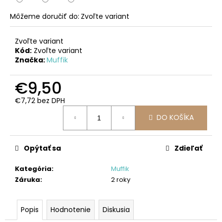
č
a
Môžeme doručiť do:
Zvoľte variant
m
e
Zvoľte variant
Kód:
Zvoľte variant
Značka:
Muffik
MAGNETICKÁ
STAVEBNICA
ICE
€9,50
-3D
16-
€7,72 bez DPH
DIELNA
Jednotková
SÚPRAVA
DO KOŠÍKA
cena:
€36,99
Opýtať sa
Zdieľať
Kategória
:
Muffik
Záruka
:
2 roky
Popis
Hodnotenie
Diskusia