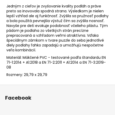
Jedným z cieľov je zvyšovanie kvality podláh a práve
preto sa inovovala spodná strana. Výsledkom je nielen
lepší vzhľad ale aj funkčnosť. Zvýšila sa pružnosť podlahy
a bola použitá pevnejšia výstuž čím sa zvýšila nosnosť.
Navyše pre deti evokuje podobnosť včelieho plástu. Tým
pádom je podlaha zo všetkých strán precízne
prepracovaná a vzhľadom veľmi atraktívna. Vďaka
špeciálnym zámkom v tvare puzzle do seba jednotlivé
diely podlahy ľahko zapadajú a umožňujú nespočetne
veľa kombinácií.
Materiál: Mäkčené PVC - testované podľa štandardu
EN
71-1:2014 + A1:2018 a EN 71-2:2011 + A1:2014 a EN 71-3:2019-
08
Rozmery: 29,79 x 29,79
Z
á
Facebook
p
ä
t