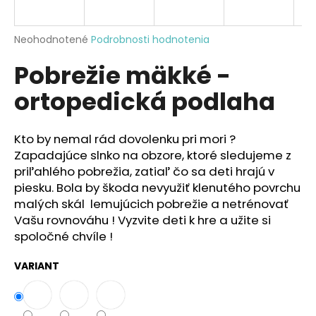
á
j
Priemerné
Neohodnotené
Podrobnosti hodnotenia
s
hodnotenie
Pobrežie mäkké -
produktu
ť
je
?
ortopedická podlaha
0,0
z
5
hviezdičiek.
Kto by nemal rád dovolenku pri mori ?
Zapadajúce slnko na obzore, ktoré sledujeme z
HĽADAŤ
priľahlého pobrežia, zatiaľ čo sa deti hrajú v
piesku. Bola by škoda nevyužiť klenutého povrchu
malých skál lemujúcich pobrežie a netrénovať
Vašu rovnováhu ! Vyzvite deti k hre a užite si
O
spoločné chvíle !
d
p
VARIANT
o
r
ú