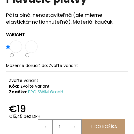
je
á
0,0
z
j
Päta plná, nenastaviteľná (ale mierne
5
elastická-natiahnuteľná). Materiál kaučuk.
s
hviezdičiek.
ť
VARIANT
?
Môžeme doručiť do:
Zvoľte variant
HĽADAŤ
Zvoľte variant
Kód:
Zvoľte variant
Značka:
PRO SWIM GmbH
O
d
€19
p
o
€15,45 bez DPH
r
Jednotková
DO KOŠÍKA
ú
cena: