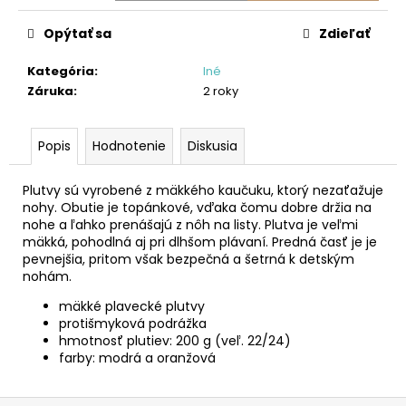
č
a
Opýtať sa
Zdieľať
m
e
Kategória
:
Iné
Záruka
:
2 roky
MAGNETICKÁ
STAVEBNICA
GLOW
Popis
Hodnotenie
Diskusia
IN
THE
Plutvy sú vyrobené z mäkkého kaučuku, ktorý nezaťažuje
DARK
-
nohy. Obutie je topánkové, vďaka čomu dobre držia na
SVIETIACA
nohe a ľahko prenášajú z nôh na listy. Plutva je veľmi
V
mäkká, pohodlná aj pri dlhšom plávaní. Predná časť je je
TME-
pevnejšia, pritom však bezpečná a šetrná k detským
16-
nohám.
DIELNA
SÚPRAVA
mäkké plavecké plutvy
protišmyková podrážka
€36,99
hmotnosť plutiev: 200 g (veľ. 22/24)
farby: modrá a oranžová