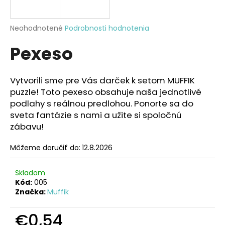
á
j
Priemerné
Neohodnotené
Podrobnosti hodnotenia
s
hodnotenie
Pexeso
produktu
ť
je
?
0,0
z
Vytvorili sme pre Vás darček k setom MUFFIK
5
puzzle!
Toto pexeso obsahuje naša jednotlivé
hviezdičiek.
podlahy s reálnou predlohou.
Ponorte sa do
sveta fantázie s nami a užite si spoločnú
HĽADAŤ
zábavu!
Môžeme doručiť do:
12.8.2026
O
d
Skladom
p
Kód:
005
o
Značka:
Muffik
r
ú
€0,54