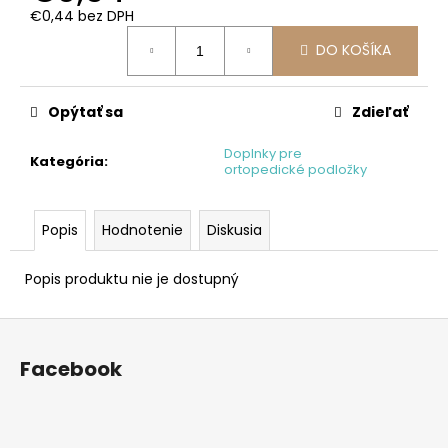
č
€0,44 bez DPH
a
Jednotková
m
DO KOŠÍKA
cena:
e
Opýtať sa
Zdieľať
VELIKÁN
1
Doplnky pre
SADA
Kategória
:
ortopedické podložky
ORTOPEDICKÝCH
PODLÁH
FAREBNÁ
Popis
Hodnotenie
Diskusia
€117,55
Popis produktu nie je dostupný
Z
á
Facebook
p
ä
t