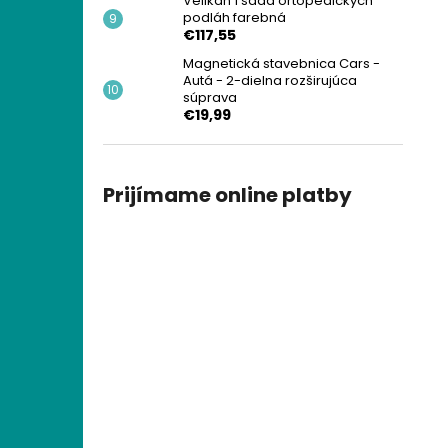
Velikán 1 sada ortopedických
podláh farebná
€117,55
Magnetická stavebnica Cars -
Autá - 2-dielna rozširujúca
súprava
€19,99
Prijímame online platby