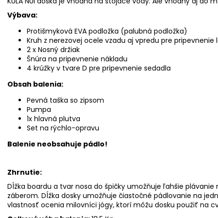
KULA NUI doska je vhodná na stojace vody. Ale vhodný aj do m
Výbava:
Protišmyková EVA podložka (palubná podložka)
Kruh z nerezovej ocele vzadu aj vpredu pre pripevnenie 
2 x Nosný držiak
Šnúra na pripevnenie nákladu
4 krúžky v tvare D pre pripevnenie sedadla
Obsah balenia:
Pevná taška so zipsom
Pumpa
1x hlavná plutva
Set na rýchlo-opravu
Balenie neobsahuje pádlo!
Zhrnutie:
Dĺžka boardu a tvar nosa do špičky umožňuje ľahšie plávanie 
záberom. Dĺžka dosky umožňuje čiastočné pádlovanie na jednej
vlastnosť ocenia milovníci jógy, ktorí môžu dosku použiť na cv