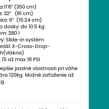
 ORTOPEDICKÝCH
JMENŠÍCH
a:11’6″ (350 cm)
a: 32″ (81 cm)
ka: 6″ (15.24 cm)
 dosky: do 10.5 kg
m: 280 l
vy: Slide-in systém
riál: X-Cross-Drop-
ch(vlákna)
: 15 až max 18 PSI
epšie jazdné vlastnosti pri váhe
ára 120kg. Možné zaťaženie až
g.