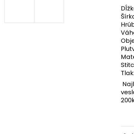
TRAKTOR
DROBČEK SADY
PODLÁH PRE NA
Dĺžk
€26,49
€54,90
Šírk
Hrúb
Váha
Obje
Plut
Mate
Stit
Tlak
Najl
vesl
200k