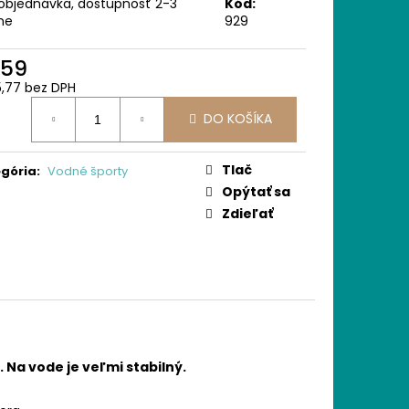
objednávka, dostupnosť 2-3
Kód:
ne
929
59
,77 bez DPH
otková
DO KOŠÍKA
:
Tlač
gória
:
Vodné športy
Opýtať sa
Zdieľať
 Na vode je veľmi stabilný.