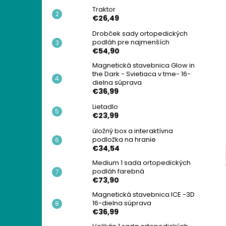
Traktor
€26,49
Drobček sady ortopedických
podláh pre najmenších
€54,90
Magnetická stavebnica Glow in
the Dark - Svietiaca v tme- 16-
dielna súprava
€36,99
Lietadlo
€23,99
úložný box a interaktívna
podložka na hranie
€34,54
Medium 1 sada ortopedických
podláh farebná
€73,90
Magnetická stavebnica ICE -3D
16-dielna súprava
€36,99