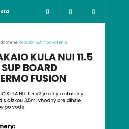
Hľadať
Prihlásenie
Nákupný
 stavebnice
Ortopedické podložky
Poké
košík
erné
dnotené
Podrobnosti hodnotenia
tenie
KAIO KULA NUI 11.5
ktu
 SUP BOARD
ERMO FUSION
ičiek.
O KULA NUI 11.5 V2 je dlhý a stabilný
 s dĺžkou 3.5m. Vhodný pre dlhšie
y po vode.
Nasledujúce
mery: