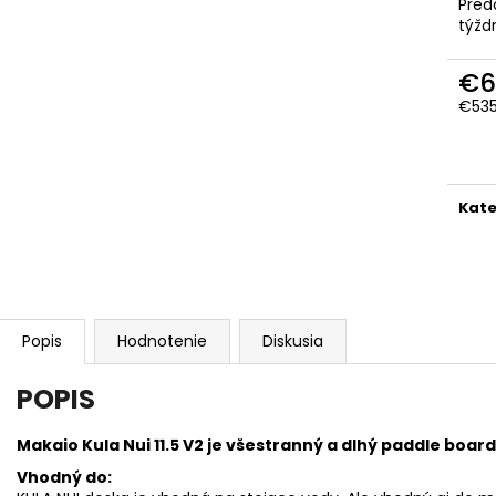
Pred
týžd
€6
€535
Jedn
cena
Kate
Popis
Hodnotenie
Diskusia
POPIS
Makaio Kula Nui 11.5 V2 j
e všestranný a dlhý paddle board.
Vhodný do: