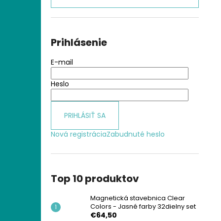
MAGNETICKÁ STAVEBNICA CLEAR
COLORS - JASNÉ FARBY 32DIELNY SET
€64,50
Prihlásenie
E-mail
Heslo
PRIHLÁSIŤ SA
Nová registrácia
Zabudnuté heslo
Top 10 produktov
Magnetická stavebnica Clear
Colors - Jasné farby 32dielny set
€64,50