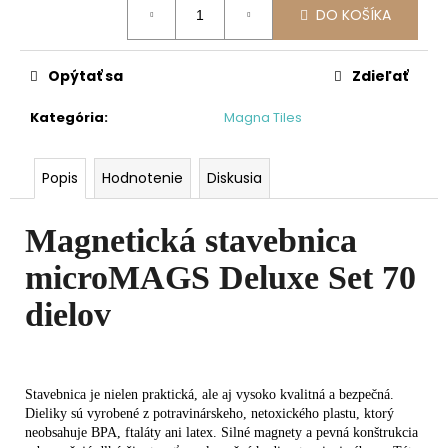
DO KOŠÍKA
cena:
Opýtať sa
Zdieľať
Kategória
:
Magna Tiles
Popis
Hodnotenie
Diskusia
Magnetická stavebnica
microMAGS Deluxe Set 70
dielov
Stav
ebnica je nielen praktická, ale aj vysoko kvalitná a bezpečná.
Dieliky sú vyrobené z potravinárskeho, netoxického plastu, ktorý
neobsahuje BPA, ftaláty ani latex. Silné magnety a pevná konštrukcia