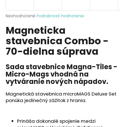
á
j
Priemerné
Neohodnotené
Podrobnosti hodnotenia
s
hodnotenie
Magneticka
produktu
ť
je
?
stavebnica Combo -
0,0
z
70-dielna súprava
5
hviezdičiek.
Sada stavebnice Magna-Tiles -
HĽADAŤ
Micro-Mags vhodná na
vytváranie nových nápadov.
O
Magnetická stavebnica microMAGS Deluxe Set
d
ponúka jedinečný zážitok z hrania.
p
o
r
ú
Prináša dokonalé spojenie medzi