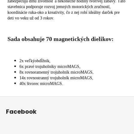
zabezpečujú dlhú životnosť a nekonečné hodiny tvorivej zábavy. Táto
stavebnica podporuje rozvoj jemných motorických zručností,
koordinácie ruka-oko a kreativity, čo z nej robí ideálny darček pre
deti vo veku už od 3 rokov.
Sada obsahuje 70 magnetických dielikov:
2x veľkýobdĺžnik,
6x pravé trojuholníky microMAGS,
8x rovnoramenný trojuholník microMAGS,
14x rovnostranný trojuholník microMAGS,
40x štvorec microMAGS.
Z
á
Facebook
p
ä
t