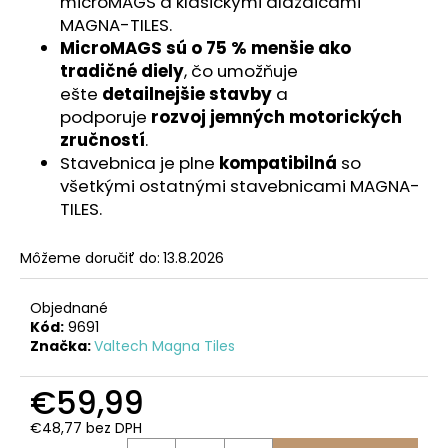
č
microMAGS a klasickými dlaždicami
a
MAGNA-TILES.
m
MicroMAGS sú o 75 % menšie ako
e
tradičné diely
, čo umožňuje
ešte
detailnejšie stavby
a
podporuje
rozvoj jemných motorických
VELIKÁN
zručností
.
1
SADA
Stavebnica je plne
kompatibilná
so
ORTOPEDICKÝCH
všetkými ostatnými stavebnicami MAGNA-
PODLÁH
TILES.
FAREBNÁ
€117,55
Môžeme doručiť do:
13.8.2026
Objednané
Kód:
9691
Značka:
Valtech Magna Tiles
€59,99
€48,77 bez DPH
Jednotková