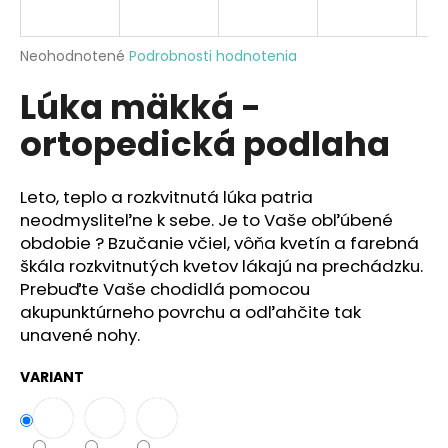
á
j
Priemerné
Neohodnotené
Podrobnosti hodnotenia
s
hodnotenie
Lúka mäkká -
produktu
ť
je
?
ortopedická podlaha
0,0
z
5
hviezdičiek.
Leto, teplo a rozkvitnutá lúka patria
neodmysliteľne k sebe. Je to Vaše obľúbené
HĽADAŤ
obdobie ? Bzučanie včiel, vôňa kvetín a farebná
škála rozkvitnutých kvetov lákajú na prechádzku.
Prebuďte Vaše chodidlá pomocou
akupunktúrneho povrchu a odľahčite tak
O
unavené nohy.
d
p
VARIANT
o
r
ú