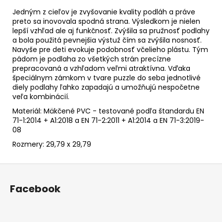
Jedným z cieľov je zvyšovanie kvality podláh a práve
preto sa inovovala spodná strana. Výsledkom je nielen
lepší vzhľad ale aj funkčnosť. Zvýšila sa pružnosť podlahy
a bola použitá pevnejšia výstuž čím sa zvýšila nosnosť.
Navyše pre deti evokuje podobnosť včelieho plástu. Tým
pádom je podlaha zo všetkých strán precízne
prepracovaná a vzhľadom veľmi atraktívna. Vďaka
špeciálnym zámkom v tvare puzzle do seba jednotlivé
diely podlahy ľahko zapadajú a umožňujú nespočetne
veľa kombinácií.
Materiál: Mäkčené PVC - testované podľa štandardu
EN
71-1:2014 + A1:2018 a EN 71-2:2011 + A1:2014
a EN 71-3:2019-
08
Rozmery: 29,79 x 29,79
Z
á
Facebook
p
ä
t