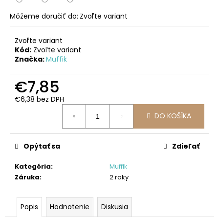
č
a
Môžeme doručiť do:
Zvoľte variant
m
e
Zvoľte variant
Kód:
Zvoľte variant
Značka:
Muffik
MAGNETICKÁ
STAVEBNICA
CLEAR
€7,85
COLORS
-
€6,38 bez DPH
JASNÉ
Jednotková
FARBY
DO KOŠÍKA
cena:
32DIELNY
SET
€64,50
Opýtať sa
Zdieľať
Kategória
:
Muffik
Záruka
:
2 roky
Popis
Hodnotenie
Diskusia