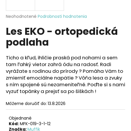
á
j
Priemerné
Neohodnotené
Podrobnosti hodnotenia
s
hodnotenie
Les EKO - ortopedická
produktu
ť
je
?
podlaha
0,0
z
5
hviezdičiek.
Ticho a kľud, ihličie praská pod nohami a sem
tam ľahký vietor zahrá ódu na radosť. Radi
HĽADAŤ
vyrážate s rodinou do prírody ? Pomáha Vám to
zmierniť emociálne napätie ? Vôňa lesa a zvuky
s ním spojené sú nezameniteľné. Poďte si s nami
vyzuť topánky a prejsť sa po šiškách !
O
d
Môžeme doručiť do:
13.8.2026
p
o
r
Objednané
Kód:
MFK-019-3-1-12
ú
Značka:
Muffik