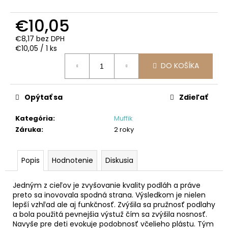
č
a
€10,05
m
e
€8,17 bez DPH
Jednotková
€10,05 / 1 ks
cena:
MAGNETICKÁ
DO KOŠÍKA
STAVEBNICA
ICE
-3D
Opýtať sa
Zdieľať
16-
DIELNA
SÚPRAVA
Kategória
:
Muffik
Záruka
:
2 roky
€36,99
Popis
Hodnotenie
Diskusia
Jedným z cieľov je zvyšovanie kvality podláh a práve
preto sa inovovala spodná strana. Výsledkom je nielen
lepší vzhľad ale aj funkčnosť. Zvýšila sa pružnosť podlahy
a bola použitá pevnejšia výstuž čím sa zvýšila nosnosť.
Navyše pre deti evokuje podobnosť včelieho plástu. Tým