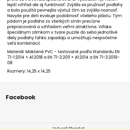
lepší vzhľad ale aj funkčnosť. Zvýšila sa pružnosť podlahy
a bola použitá pevnejšia výstuž čím sa zvýšila nosnosť.
Navyše pre deti evokuje podobnosť včelieho plástu. Tým
pádom je podlaha zo všetkých strán precízne
prepracovaná a vzhľadom veľmi atraktívna. Vďaka
špeciálnym zámkom v tvare puzzle do seba jednotlivé
diely podlahy ľahko zapadajú a umožňujú nespočetne
veľa kombinácií.
Materiál: Mäkčené PVC - testované podľa štandardu
EN
71-1:2014 + A1:2018 a EN 71-2:2011 + A1:2014
a EN 71-3:2019-
08
Rozmery: 14,25 x 14,25
Z
á
Facebook
p
ä
t
i
Vytvoril Shoptet