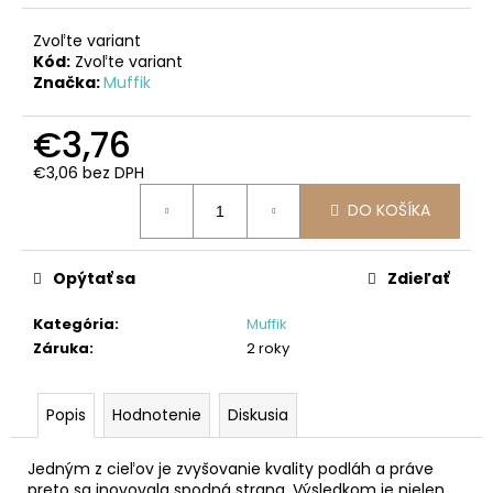
č
a
Zvoľte variant
m
Kód:
Zvoľte variant
e
Značka:
Muffik
€3,76
DROBČEK
SADY
€3,06 bez DPH
ORTOPEDICKÝCH
Jednotková
PODLÁH
DO KOŠÍKA
cena:
PRE
NAJMENŠÍCH
€54,90
Opýtať sa
Zdieľať
Kategória
:
Muffik
Záruka
:
2 roky
Popis
Hodnotenie
Diskusia
Jedným z cieľov je zvyšovanie kvality podláh a práve
preto sa inovovala spodná strana. Výsledkom je nielen