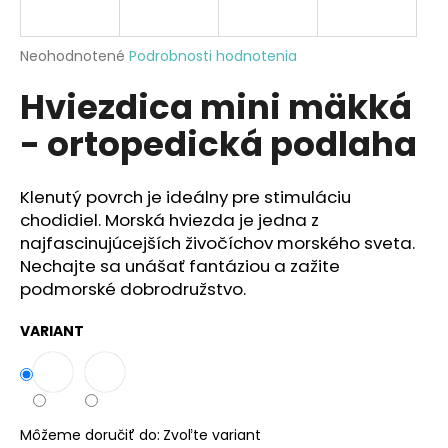
á
j
Priemerné
Neohodnotené
Podrobnosti hodnotenia
s
hodnotenie
Hviezdica mini mäkká
produktu
ť
je
?
- ortopedická podlaha
0,0
z
5
hviezdičiek.
Klenutý povrch je ideálny pre stimuláciu
chodidiel. Morská hviezda je jedna z
HĽADAŤ
najfascinujúcejších živočíchov morského sveta.
Nechajte sa unášať fantáziou a zažite
podmorské dobrodružstvo.
O
VARIANT
d
p
o
r
ú
Môžeme doručiť do:
Zvoľte variant