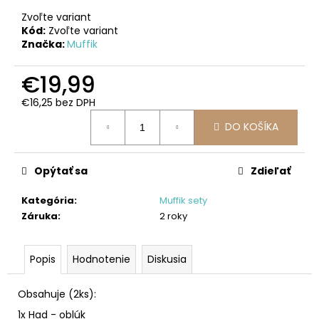
č
a
Zvoľte variant
Kód:
Zvoľte variant
m
Značka:
Muffik
e
€19,99
MAGNETICKÁ
STAVEBNICA
€16,25 bez DPH
GLOW
Jednotková
IN
DO KOŠÍKA
cena:
THE
DARK
-
Opýtať sa
Zdieľať
SVIETIACA
V
TME-
Kategória
:
Muffik sety
16-
Záruka
:
2 roky
DIELNA
SÚPRAVA
€36,99
Popis
Hodnotenie
Diskusia
Obsahuje (2ks):
1x Had - oblúk