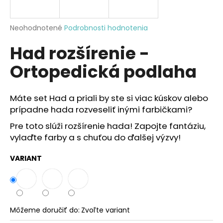
á
j
Priemerné
Neohodnotené
Podrobnosti hodnotenia
s
hodnotenie
Had rozšírenie -
produktu
ť
je
?
Ortopedická podlaha
0,0
z
5
hviezdičiek.
Máte set Had a priali by ste si viac kúskov alebo
prípadne hada rozveseliť inými farbičkami?
HĽADAŤ
Pre toto slúži rozšírenie hada!
Zapojte fantáziu,
vylaďte farby a s chuťou do ďalšej výzvy!
O
VARIANT
d
p
o
r
Môžeme doručiť do:
Zvoľte variant
ú