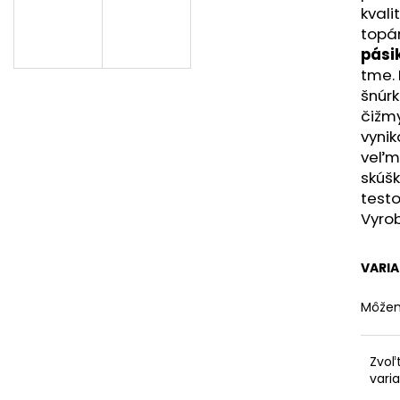
TRAKTOR
DROBČEK SADY
kvali
PODLÁH PRE NA
€26,49
topá
€54,90
pási
tme. 
šnúrk
čižm
vynik
veľmi
skúš
testo
Vyrob
VARI
Môžem
Zvoľ
vari