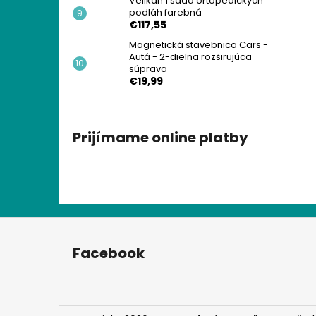
Velikán 1 sada ortopedických
podláh farebná
€117,55
Magnetická stavebnica Cars -
Autá - 2-dielna rozširujúca
súprava
€19,99
Prijímame online platby
Z
á
Facebook
p
ä
t