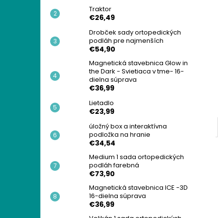
Traktor
€26,49
Drobček sady ortopedických
podláh pre najmenších
€54,90
Magnetická stavebnica Glow in
the Dark - Svietiaca v tme- 16-
dielna súprava
€36,99
Lietadlo
€23,99
úložný box a interaktívna
podložka na hranie
€34,54
Medium 1 sada ortopedických
podláh farebná
€73,90
Magnetická stavebnica ICE -3D
16-dielna súprava
€36,99