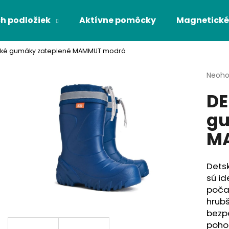
h podložiek
Aktívne pomôcky
Magnetické
ské gumáky zateplené MAMMUT modrá
Čo potrebujete nájsť?
Priem
Neoho
hodno
DE
produ
HĽADAŤ
je
gu
0,0
z
M
5
Odporúčame
hviezd
Dets
sú id
počas
hrub
bezp
pohod