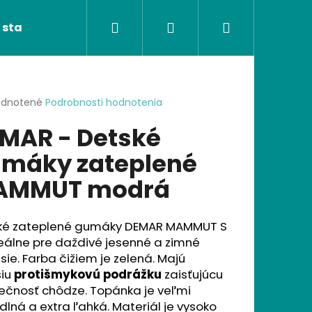
Hľadať
Prihlásenie
Nákupný
 stavebnice
Ortopedické podložky
Poké
košík
erné
dnotené
Podrobnosti hodnotenia
tenie
MAR - Detské
ktu
máky zateplené
AMMUT modrá
ičiek.
ké zateplené gumáky DEMAR MAMMUT S
eálne pre daždivé jesenné a zimné
ie. Farba čižiem je zelená. Majú
Nasledujúce
šiu
protišmykovú podrážku
zaisťujúcu
ečnosť chôdze. Topánka je veľmi
lná a extra ľahká. Materiál je vysoko