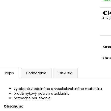
TRAKTOR
DROBČEK SADY
PODLÁH PRE NA
€26,49
€1
€54,90
€121
Jedn
cena
Kate
Záru
Popis
Hodnotenie
Diskusia
vyrobené z odolného a vysokokvalitného materiálu
protišmykový povrch a základňa
bezpečné používanie
Obsahuje: