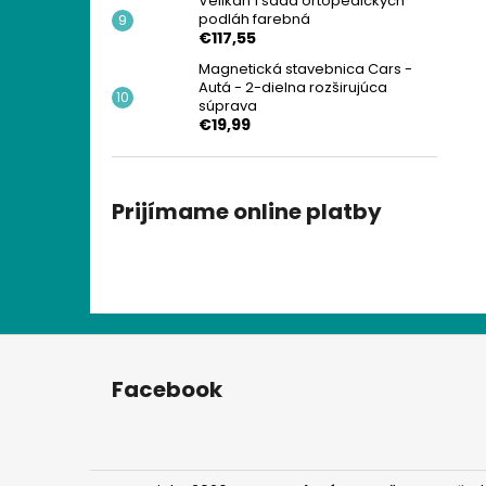
Velikán 1 sada ortopedických
podláh farebná
€117,55
Magnetická stavebnica Cars -
Autá - 2-dielna rozširujúca
súprava
€19,99
Prijímame online platby
Z
á
Facebook
p
ä
t