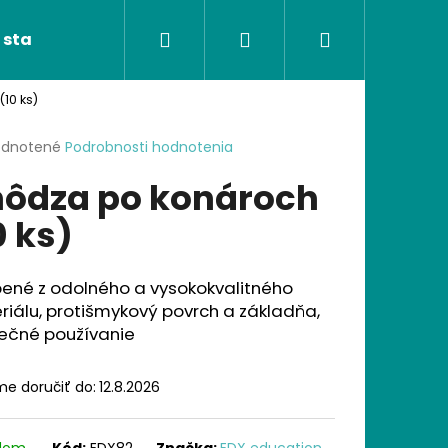
Hľadať
Prihlásenie
Nákupný
 stavebnice
Ortopedické podložky
Poké
10 ks)
košík
erné
dnotené
Podrobnosti hodnotenia
tenie
ôdza po konároch
ktu
0 ks)
ičiek.
bené z odolného a vysokokvalitného
iálu, protišmykový povrch a základňa,
ečné používanie
e doručiť do:
12.8.2026
Nasledujúce
adom
Kód:
EDX82
Značka:
EDX education