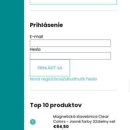
MAGNETICKÁ STAVEBNICA CLEAR
COLORS - JASNÉ FARBY 32DIELNY SET
€64,50
Prihlásenie
E-mail
Heslo
PRIHLÁSIŤ SA
Nová registrácia
Zabudnuté heslo
Top 10 produktov
Magnetická stavebnica Clear
Colors - Jasné farby 32dielny set
€64,50