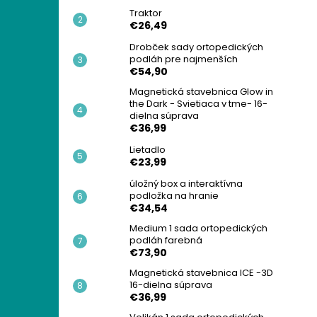
Traktor
€26,49
Drobček sady ortopedických
podláh pre najmenších
€54,90
Magnetická stavebnica Glow in
the Dark - Svietiaca v tme- 16-
dielna súprava
€36,99
Lietadlo
€23,99
úložný box a interaktívna
podložka na hranie
€34,54
Medium 1 sada ortopedických
podláh farebná
€73,90
Magnetická stavebnica ICE -3D
16-dielna súprava
€36,99