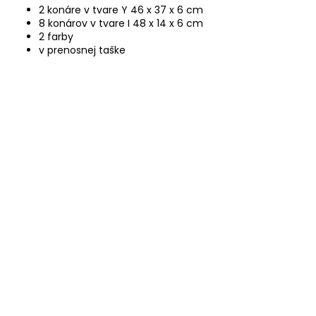
2 konáre v tvare Y 46 x 37 x 6 cm
8 konárov v tvare I 48 x 14 x 6 cm
2 farby
v prenosnej taške