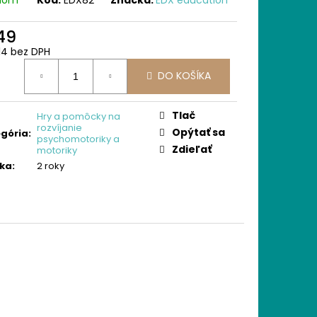
 ORTOPEDICKÝCH
JMENŠÍCH
49
,14 bez DPH
otková
DO KOŠÍKA
:
Tlač
Hry a pomôcky na
rozvíjanie
Opýtať sa
gória
:
psychomotoriky a
Zdieľať
motoriky
ka
:
2 roky