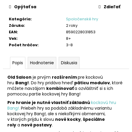
č
a
Opýtať sa
Zdieľať
m
Kategória
:
Spoločenské hry
e
Záruka
:
2 roky
EAN
:
8590228031853
ÚLOŽNÝ
Vek
:
8+
BOX
Počet hráčov
:
3-8
A
INTERAKTÍVNA
PODLOŽKA
NA
Popis
Hodnotenie
Diskusia
HRANIE
€34,54
Old Saloon
je prvým
rozšírením
pre kockovú
hru
Bang!
. Do hry pridáva hneď
päticu modulov
, ktoré
môžete navzájom
kombinovať
a ozvláštniť si s ich
pomocou partie kockovej hry Bang!
Pre hranie je nutné vlastniť základnú
kockovú hru
Bang!
.
Priebeh hry sa podobá základnému variantu
kockovej hry Bang!, ale s niekoľkými obmenami,
v ktorých prijdu k slovu
nové kocky
,
špeciálne
roly
a
nové postavy
.