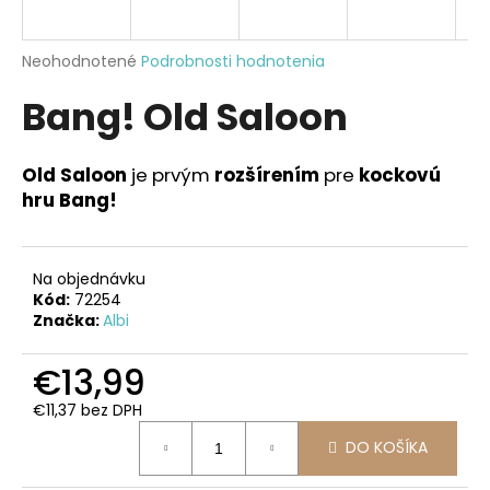
á
j
Priemerné
Neohodnotené
Podrobnosti hodnotenia
s
hodnotenie
Bang! Old Saloon
produktu
ť
je
?
0,0
z
Old Saloon
je prvým
rozšírením
pre
kockovú
5
hru Bang!
hviezdičiek.
HĽADAŤ
Na objednávku
Kód:
72254
Značka:
Albi
O
€13,99
d
p
€11,37 bez DPH
o
Jednotková
r
DO KOŠÍKA
cena:
ú