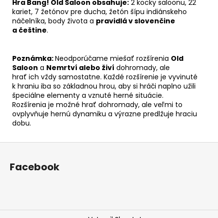
Hra Bang! Old Saloon obsahuje:
2 kocky saloonu, 22
kariet, 7 žetónov pre ducha, žetón šípu indiánskeho
náčelníka, body života a
pravidlá v slovenčine
a češtine
.
Poznámka:
Neodporúčame miešať rozšírenia
Old
Saloon
a
Nemrtví alebo živí
dohromady, ale
hrať ich vždy samostatne. Každé rozšírenie je vyvinuté
k hraniu iba so základnou hrou, aby si hráči naplno užili
špeciálne elementy a vznuté herné situácie.
Rozšírenia je možné hrať dohromady, ale veľmi to
ovplyvňuje hernú dynamiku a výrazne predlžuje hraciu
dobu.
Z
á
Facebook
p
ä
t
i