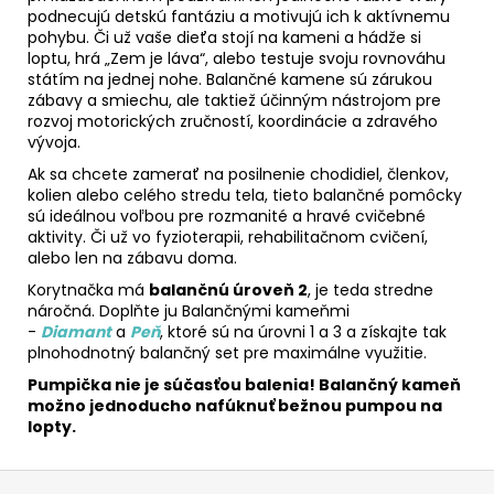
podnecujú detskú fantáziu a motivujú ich k aktívnemu
pohybu. Či už vaše dieťa stojí na kameni a hádže si
loptu, hrá „Zem je láva“, alebo testuje svoju rovnováhu
státím na jednej nohe. Balančné kamene sú zárukou
zábavy a smiechu, ale taktiež účinným nástrojom pre
rozvoj motorických zručností, koordinácie a zdravého
vývoja.
Ak sa chcete zamerať na posilnenie chodidiel, členkov,
kolien alebo celého stredu tela, tieto balančné pomôcky
sú ideálnou voľbou pre rozmanité a hravé cvičebné
aktivity. Či už vo fyzioterapii, rehabilitačnom cvičení,
alebo len na zábavu doma.
Korytnačka má
balančnú úroveň 2
, je teda stredne
náročná. Doplňte ju Balančnými kameňmi
-
Diamant
a
Peň
, ktoré sú na úrovni 1 a 3 a získajte tak
plnohodnotný balančný set pre maximálne využitie.
Pumpička nie je súčasťou balenia! Balančný kameň
možno jednoducho nafúknuť bežnou pumpou na
lopty.
Z