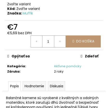
č
Zvoľte variant
a
Kód:
Zvoľte variant
m
Značka:
Muffik
e
€7
MAGNETICKÁ
€5,69 bez DPH
STAVEBNICA
Jednotková
CLEAR
DO KOŠÍKA
cena:
COLORS
-
JASNÉ
FARBY
Opýtať sa
Zdieľať
32DIELNY
SET
Kategória
:
Aktívne pomôcky
€64,50
Záruka
:
2 roky
Popis
Hodnotenie
Diskusia
Balančné kamene sú vyrobené z kvalitných a odolných
materiálov, ktoré zaručujú dlhú životnosť a bezpečnosť
pri každodennom používaní. Ich jedinečné ľúbivé tvary