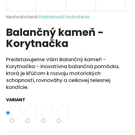
á
j
Priemerné
Neohodnotené
Podrobnosti hodnotenia
s
hodnotenie
Balančný kameň -
produktu
ť
je
?
Korytnačka
0,0
z
5
hviezdičiek.
Predstavujeme Vám Balančný kameň -
Korytnačka - inovatívna balančná pomôcka,
HĽADAŤ
ktorá je kľúčom k rozvoju motorických
schopností, rovnováhy a celkovej telesnej
kondície.
O
VARIANT
d
p
o
r
ú