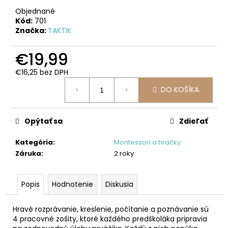
č
a
Objednané
Kód:
701
m
Značka:
TAKTIK
e
€19,99
MAGNETICKÁ
€16,25 bez DPH
STAVEBNICA
Jednotková
GLOW
DO KOŠÍKA
IN
cena:
THE
DARK
-
Opýtať sa
Zdieľať
SVIETIACA
V
TME-
Kategória
:
Montessori a hračky
16-
Záruka
:
2 roky
DIELNA
SÚPRAVA
€36,99
Popis
Hodnotenie
Diskusia
Hravé rozprávanie, kreslenie, počítanie a poznávanie sú
4 pracovné zošity, ktoré každého predškoláka pripravia