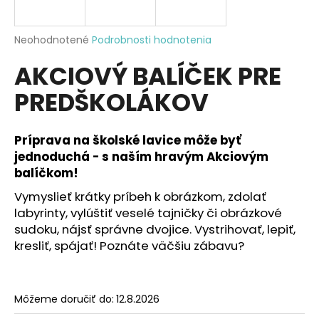
á
j
Priemerné
Neohodnotené
Podrobnosti hodnotenia
s
hodnotenie
AKCIOVÝ BALÍČEK PRE
produktu
ť
je
?
PREDŠKOLÁKOV
0,0
z
5
hviezdičiek.
Príprava na školské lavice môže byť
jednoduchá - s naším hravým Akciovým
HĽADAŤ
balíčkom!
Vymyslieť krátky príbeh k obrázkom, zdolať
labyrinty, vylúštiť veselé tajničky či obrázkové
O
sudoku, nájsť správne dvojice. Vystrihovať, lepiť,
d
kresliť, spájať! Poznáte väčšiu zábavu?
p
o
r
Môžeme doručiť do:
12.8.2026
ú