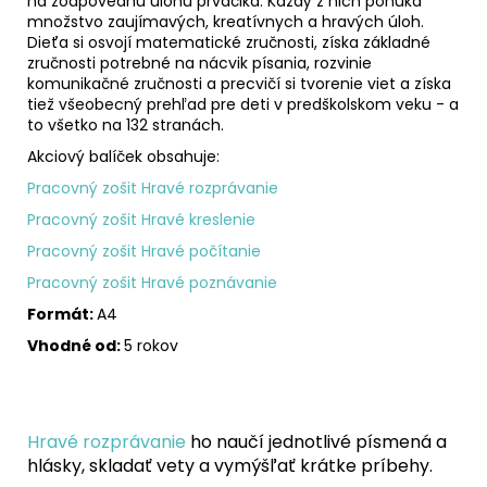
na zodpovednú úlohu prváčika. Každý z nich ponúka
množstvo zaujímavých, kreatívnych a hravých úloh.
Dieťa si osvojí matematické zručnosti, získa základné
zručnosti potrebné na nácvik písania, rozvinie
komunikačné zručnosti a precvičí si tvorenie viet a získa
tiež všeobecný prehľad pre deti v predškolskom veku - a
to všetko na 132 stranách.
Akciový balíček obsahuje:
Pracovný zošit Hravé rozprávanie
Pracovný zošit Hravé kreslenie
Pracovný zošit Hravé počítanie
Pracovný zošit Hravé poznávanie
Formát:
A4
Vhodné od:
5 rokov
Hravé rozprávanie
ho naučí jednotlivé písmená a
hlásky, skladať vety a vymýšľať krátke príbehy.