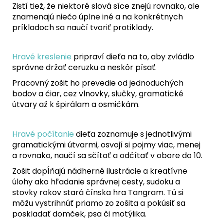
Zistí tiež, že niektoré slová síce znejú rovnako, ale
znamenajú niečo úplne iné a na konkrétnych
príkladoch sa naučí tvoriť protiklady.
Hravé kreslenie
pripraví dieťa na to, aby zvládlo
správne držať ceruzku a neskôr písať.
Pracovný zošit ho prevedie od jednoduchých
bodov a čiar, cez vlnovky, slučky, gramatické
útvary až k špirálam a osmičkám.
Hravé počítanie
dieťa zoznamuje s jednotlivými
gramatickými útvarmi, osvojí si pojmy viac, menej
a rovnako, naučí sa sčítať a odčítať v obore do 10.
Zošit dopĺňajú nádherné ilustrácie a kreatívne
úlohy ako hľadanie správnej cesty, sudoku a
stovky rokov stará čínska hra Tangram. Tú si
môžu vystrihnúť priamo zo zošita a pokúsiť sa
poskladať domček, psa či motýlika.