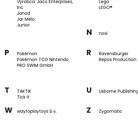
TRAKTOR
DROBČEK SADY
Výrobca: Jaco Enterprises,
Lego
PODLÁH PRE NA
Inc
LEGO®
€26,49
Janod
€54,90
Jar Melo
Junior
N
noxi
P
R
Pokémon
Ravensburger
Pokémon TCG Nintendo
Repos Production
PRO SWIM GmbH
T
U
TAKTIK
Usborne Publishin
Tick It
W
Z
waytoplaytoys b.v.
Zygomatic