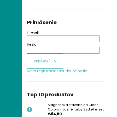
MAGNETICKÁ STAVEBNICA CLEAR
COLORS - JASNÉ FARBY 32DIELNY SET
€64,50
Prihlásenie
E-mail
Heslo
PRIHLÁSIŤ SA
Nová registrácia
Zabudnuté heslo
Top 10 produktov
Magnetická stavebnica Clear
Colors - Jasné farby 32dielny set
€64,50