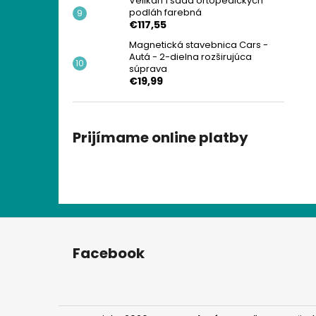
Velikán 1 sada ortopedických
podláh farebná
€117,55
Magnetická stavebnica Cars -
Autá - 2-dielna rozširujúca
súprava
€19,99
Prijímame online platby
Z
á
Facebook
p
ä
t