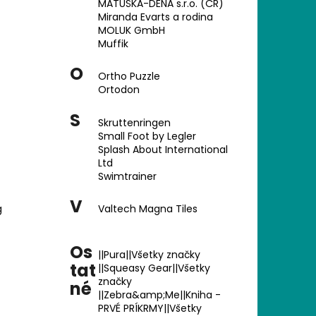
 ORTOPEDICKÝCH
MATUŠKA-DENA s.r.o. (ČR)
JMENŠÍCH
Miranda Evarts a rodina
MOLUK GmbH
Muffik
O
Ortho Puzzle
Ortodon
S
Skruttenringen
Small Foot by Legler
Splash About International
Ltd
Swimtrainer
V
g
Valtech Magna Tiles
Os
||Pura||Všetky značky
tat
||Squeasy Gear||Všetky
značky
né
||Zebra&amp;Me||Kniha -
PRVÉ PRÍKRMY||Všetky