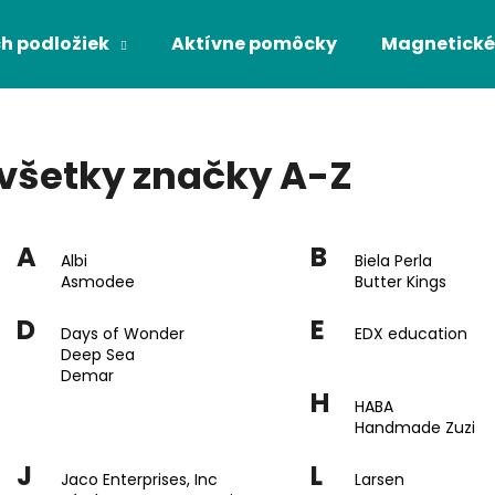
h podložiek
Aktívne pomôcky
Magnetické
Čo potrebujete nájsť?
všetky značky A-Z
HĽADAŤ
A
B
Albi
Biela Perla
Asmodee
Butter Kings
Odporúčame
D
E
Days of Wonder
EDX education
Deep Sea
Demar
H
HABA
Handmade Zuzi
J
L
Jaco Enterprises, Inc
Larsen