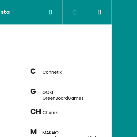
Hľadať
Prihlásenie
Nákupný
 stavebnice
Ortopedické podložky
Poké
košík
C
Connetix
G
GOKI
GreenBoardGames
CH
Cherek
Nasledujúce
M
MAKAIO