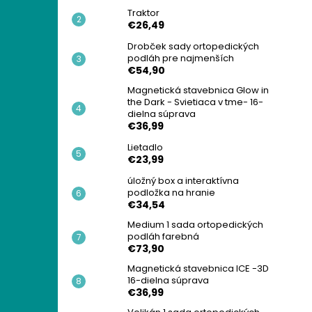
Traktor
€26,49
Drobček sady ortopedických
podláh pre najmenších
€54,90
Magnetická stavebnica Glow in
the Dark - Svietiaca v tme- 16-
dielna súprava
€36,99
Lietadlo
€23,99
úložný box a interaktívna
podložka na hranie
€34,54
Medium 1 sada ortopedických
podláh farebná
€73,90
Magnetická stavebnica ICE -3D
16-dielna súprava
€36,99