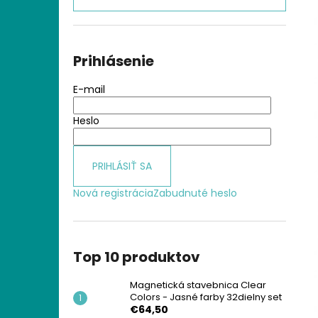
MAGNETICKÁ STAVEBNICA CLEAR
COLORS - JASNÉ FARBY 32DIELNY SET
€64,50
Prihlásenie
E-mail
Heslo
PRIHLÁSIŤ SA
Nová registrácia
Zabudnuté heslo
Top 10 produktov
Magnetická stavebnica Clear
Colors - Jasné farby 32dielny set
€64,50