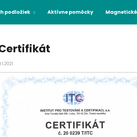
h podložiek
Aktívne pomôcky
Magnetické
Čo potrebujete nájsť?
Certifikát
HĽADAŤ
11.1.2021
Odporúčame