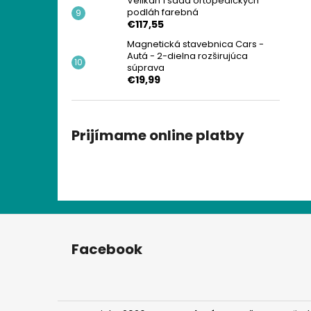
Velikán 1 sada ortopedických
podláh farebná
€117,55
Magnetická stavebnica Cars -
Autá - 2-dielna rozširujúca
súprava
€19,99
Prijímame online platby
Z
á
Facebook
p
ä
t