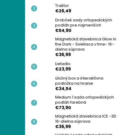
Traktor
€26,49
Drobček sady ortopedických
podláh pre najmenších
€54,90
Magnetická stavebnica Glow in
the Dark - Svietiaca v tme- 16-
dielna súprava
€36,99
Lietadlo
€23,99
úložný box a interaktívna
podložka na hranie
€34,54
Medium 1 sada ortopedických
podláh farebná
€73,90
Magnetická stavebnica ICE -3D
16-dielna súprava
€36,99