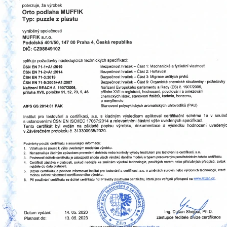
TRAKTOR
DROBČEK SADY
PODLÁH PRE NA
€26,49
€54,90